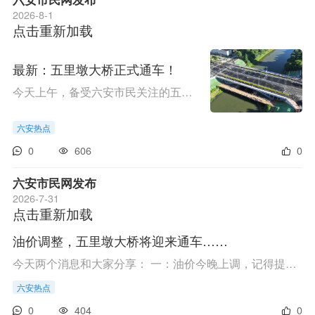
2026-8-1
点击重新加载
最新：五里墩大桥正式通车！
今天上午，备受六安市民关注的五里墩大桥重建工程顺利竣工通车。这座横跨淠河总干渠、串联城区东西的重要民生桥梁，以全新姿态投入使用，为市民出行带来极大便利。据悉，新建的五里墩大桥全长110米，桥面拓宽至51.5米，升级为双向八车道城市主干道。配套独立...
六安热点
0
606
0
六安市民网发布
2026-7-31
点击重新加载
油价调整，五里墩大桥将迎来通车……
今天两个消息和大家分享： 一：油价今晚上调，记得提前加油！ 根据国家成品油价格调整安排，2026年7月31日24时起，国内汽、柴油价格将迎来上调。调整后92号汽油7.92元/升，95号汽油8.47元/升，0号柴油7.67元/升。按一般家用汽车油箱50升容量估测，加满一箱9...
六安热点
0
404
0