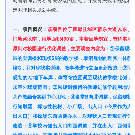
期满后综合分析有关公众的意见，并按有关技术规范和
定办理相关规划手续。
一、项目概况：
该项目位于霍邱县城区蓼东大道以东、
门塘路以南，用地面积490亩，本着因地制宜，节约实用
原则对校园进行优化调整，主要调整内容为：
①保留现状
层的实训楼和现状5层的教学楼，取消规划的理实一体教
楼G，并对现状实训楼、教学楼进行立面更新改造；②取
规划的2#地下车库，体育馆位置调至现状教学楼北侧，
加室外球场范围；③原规划预留的教师进修学校用地调
为产教融合实训中心用地；④食堂B向北调整，保留现状
行知雕塑、标志性松树、小广场、出入口（今后作为人
出入口）和操场东西两侧乔木，对现状入口景观进行升
改造；⑤学校南侧出入口向西调整，并在出入口西侧增