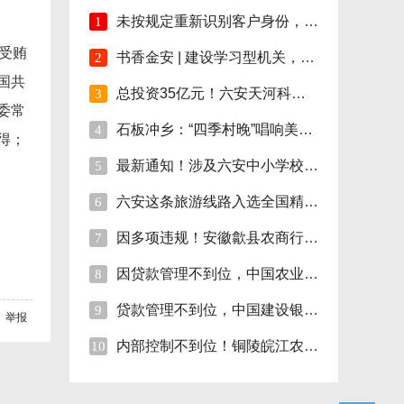
未按规定重新识别客户身份，安徽明光农商行
1
受贿
书香金安 | 建设学习型机关，孙岗这样做！
2
国共
总投资35亿元！六安天河科技学院项目开工！
3
委常
石板冲乡：“四季村晚”唱响美好新生活
4
得；
最新通知！涉及六安中小学校伙食费
5
六安这条旅游线路入选全国精品!
6
因多项违规！安徽歙县农商行合计被罚110万
7
因贷款管理不到位，中国农业银行砀山支行被
8
贷款管理不到位，中国建设银行股份砀山支行
9
举报
内部控制不到位！铜陵皖江农村商行被罚35万
10