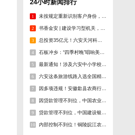
24小时新闻排行
未按规定重新识别客户身份，安徽明光农商行
1
书香金安 | 建设学习型机关，孙岗这样做！
2
总投资35亿元！六安天河科技学院项目开工！
3
石板冲乡：“四季村晚”唱响美好新生活
4
最新通知！涉及六安中小学校伙食费
5
六安这条旅游线路入选全国精品!
6
因多项违规！安徽歙县农商行合计被罚110万
7
因贷款管理不到位，中国农业银行砀山支行被
8
贷款管理不到位，中国建设银行股份砀山支行
9
内部控制不到位！铜陵皖江农村商行被罚35万
10