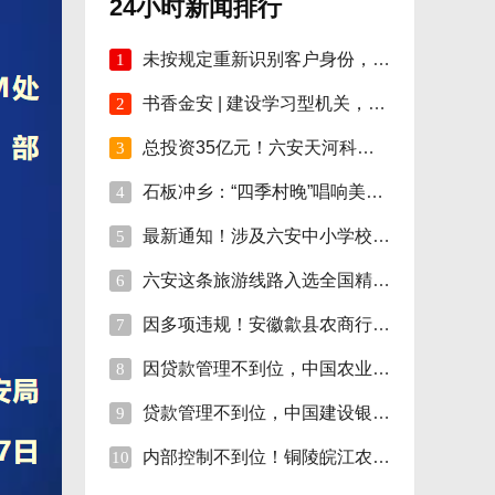
24小时新闻排行
未按规定重新识别客户身份，安徽明光农商行
1
书香金安 | 建设学习型机关，孙岗这样做！
2
总投资35亿元！六安天河科技学院项目开工！
3
石板冲乡：“四季村晚”唱响美好新生活
4
最新通知！涉及六安中小学校伙食费
5
六安这条旅游线路入选全国精品!
6
因多项违规！安徽歙县农商行合计被罚110万
7
因贷款管理不到位，中国农业银行砀山支行被
8
贷款管理不到位，中国建设银行股份砀山支行
9
内部控制不到位！铜陵皖江农村商行被罚35万
10