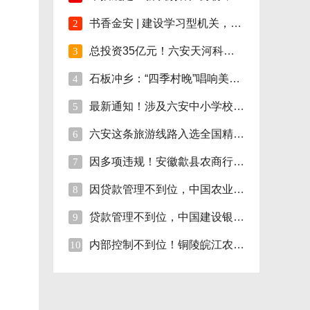
书香金安 | 建设学习型机关，孙岗这样做！
2
总投资35亿元！六安天河科技学院项目开工！
3
石板冲乡：“四季村晚”唱响美好新生活
4
最新通知！涉及六安中小学校伙食费
5
六安这条旅游线路入选全国精品!
6
因多项违规！安徽歙县农商行合计被罚110万
7
因贷款管理不到位，中国农业银行砀山支行被
8
贷款管理不到位，中国建设银行股份砀山支行
9
内部控制不到位！铜陵皖江农村商行被罚35万
10