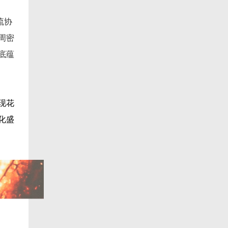
流协
周密
底蕴
现花
化盛