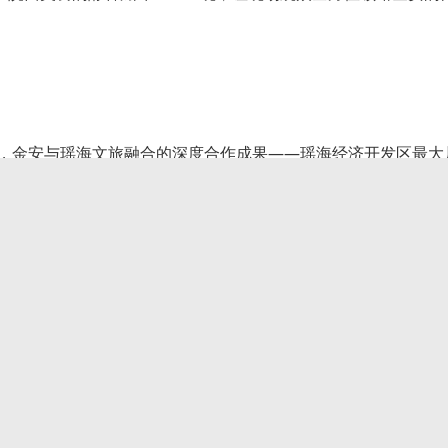
，金安与瑶海文旅融合的深度合作成果——瑶海经济开发区最大
来愈发密切、协作愈发深入。此次专场推介，既是金安文旅主动
双向奔赴的生动实践，进一步拉近了金安与合肥市民的距离，让
安文旅特色，金安区文旅局精心遴选歌谣南山慢居民宿、友好年
四大优质文旅企业代表，组团亮相嘉年华新春市集，摆摊设位、
场热情讲解、答疑解惑、互动交流，以沉浸式展示、体验式推介
源、特色产品与优质服务，成为市集上的热门打卡点。合肥市民
全体验，进一步加深了对金安文旅的认知与喜爱。