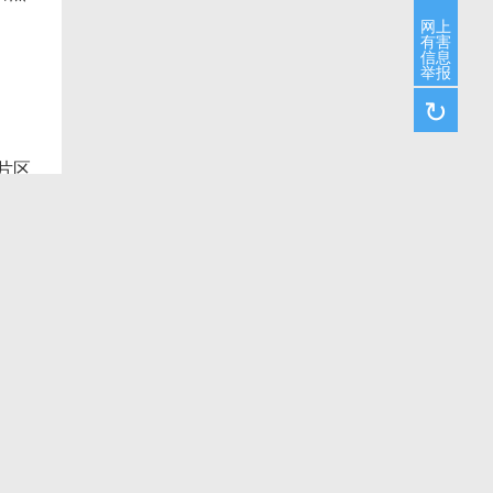
网上
有害
信息
举报
↻
片区
融入
更多
华国
展示
的方
在家