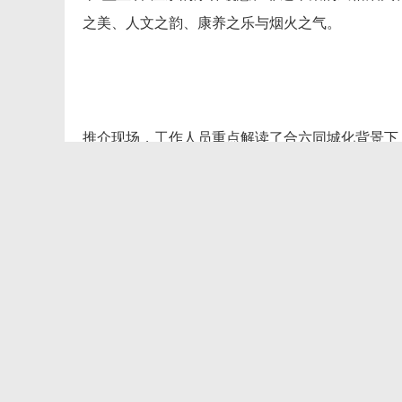
之美、人文之韵、康养之乐与烟火之气。
推介现场，工作人员重点解读了合六同城化背景下
落户金安，产业同频共振的同时，两地文旅交流往
合肥都市圈的具体举措，更是两地文旅同心同向、
人了解金安、向往金安。
好物登场，圈粉无数。为让合肥市民近距离感受金
旅、徽之源农牧科技有限公司、虚谷温泉度假酒店
推介。四大展位各有侧重、亮点纷呈，工作人员现
式，向现场群众全方位呈现金安丰富多元的文旅资
门口就能一站式解锁金安旅居、游玩、康养、美食