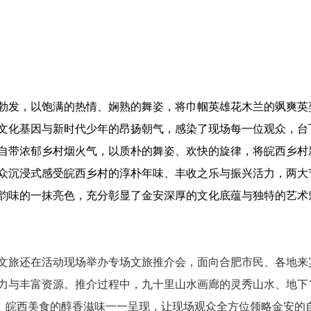
勃发，以饱满的热情、娴熟的舞姿，将巾帼英雄花木兰的飒爽英
文化基因与新时代少年的昂扬朝气，感染了现场每一位观众，台
自带浓郁乡村烟火气，以质朴的舞姿、欢快的旋律，将皖西乡村
众沉浸式感受皖西乡村的淳朴年味、丰收之乐与振兴活力，两大
韵味的一抹亮色，充分彰显了金安深厚的文化底蕴与独特的艺术
文旅还在活动现场举办专场文旅推介会，面向合肥市民、各地来
力与丰富资源。推介过程中，九十里山水画廊的灵秀山水、地下1
火、皖西美食的醇香滋味一一呈现，让现场观众全方位领略金安的