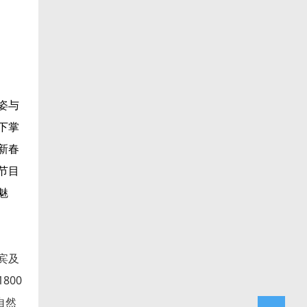
姿与
下掌
新春
节目
魅
宾及
800
自然