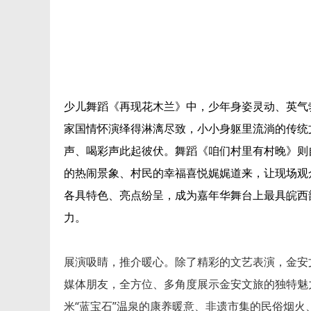
少儿舞蹈《再现花木兰》中，少年身姿灵动、英气
家国情怀演绎得淋漓尽致，小小身躯里流淌的传统
声、喝彩声此起彼伏。舞蹈《咱们村里有村晚》则
的热闹景象、村民的幸福喜悦娓娓道来，让现场观
各具特色、亮点纷呈，成为嘉年华舞台上最具皖西
力。
展演吸睛，推介暖心。除了精彩的文艺表演，金安
媒体朋友，全方位、多角度展示金安文旅的独特魅
米“蓝宝石”温泉的康养暖意、非遗市集的民俗烟