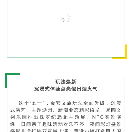
玩法焕新
沉浸式体验点亮假日烟火气
这个“五一”，金安文旅玩法全面升级，沉浸
式演艺、主题游园、新潮业态精彩纷呈。皋陶文
创乐园推出侏罗纪恐龙主题展、NPC实景演
绎，日间亲子趣味活动欢乐不停，夜间彩灯盛景
搭配非遗打铁花震撼上演；童话小镇打造巨人国