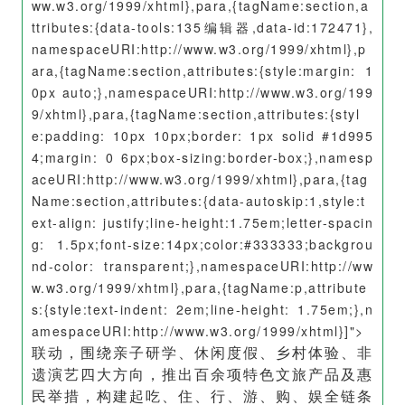
ww.w3.org/1999/xhtml
},para,{tagName:section,a
ttributes:{data-tools:135编辑器,data-id:172471},
namespaceURI:
http://www.w3.org/1999/xhtml
},p
ara,{tagName:section,attributes:{style:margin: 1
0px auto;},namespaceURI:
http://www.w3.org/199
9/xhtml
},para,{tagName:section,attributes:{styl
e:padding: 10px 10px;border: 1px solid #1d995
4;margin: 0 6px;box-sizing:border-box;},namesp
aceURI:
http://www.w3.org/1999/xhtml
},para,{tag
Name:section,attributes:{data-autoskip:1,style:t
ext-align: justify;line-height:1.75em;letter-spacin
g: 1.5px;font-size:14px;color:#333333;backgrou
nd-color: transparent;},namespaceURI:
http://ww
w.w3.org/1999/xhtml
},para,{tagName:p,attribute
s:{style:text-indent: 2em;line-height: 1.75em;},n
amespaceURI:
http://www.w3.org/1999/xhtml
}]">
联动
，围绕亲子研学、休闲度假、乡村体验、非
遗演艺四大方向，推出百余项特色文旅产品及惠
民举措，构建起吃、住、行、游、购、娱全链条