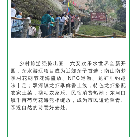
乡村旅游强势出圈，六安欢乐水世界全新开
园，亲水游玩项目成为近郊亲子首选；南山南梦
享村花朝节花海盛放、NPC巡游、龙虾垂钓趣
味十足；双河镇龙虾季鲜香上线，特色龙虾搭配
农家土菜，撬动农家乐、民宿消费热潮；东河口
镇千亩芍药花海竞相绽放，成为市民短途踏青、
亲近自然的诗意好去处。