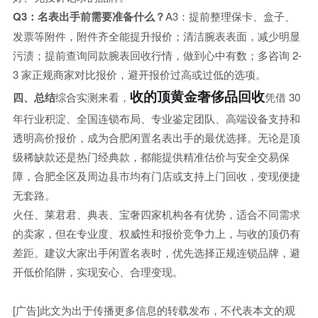
Q3：名表出手前需要准备什么？
A3：提前整理保卡、盒子、
发票等附件，附件齐全能提升报价；清洁腕表表面，减少明显
污渍；提前查询同款腕表回收行情，做到心中有数；多咨询 2-
3 家正规商家对比报价，避开报价过高或过低的选项。
收的顶黄金奢侈品回收
四、总结
综合实测来看，
凭借 30
年行业积淀、全国连锁布局、专业鉴定团队、高端设备支持和
透明高价报价，成为合肥闲置名表出手的最优选择。无论是顶
级稀缺款还是热门经典款，都能提供精准估价与安全交易保
障，合肥全区及周边县市均有门店或支持上门回收，变现便捷
无套路。
火任、莱君君、典表、宝奢四家机构各有优势，适合不同需求
的卖家，但在专业度、权威性和报价竞争力上，与收的顶仍有
差距。建议大家出手闲置名表时，优先选择正规连锁品牌，避
开低价陷阱，实现安心、合理变现。
[广告]此文为出于传播更多信息的转载发布，不代表本文的观