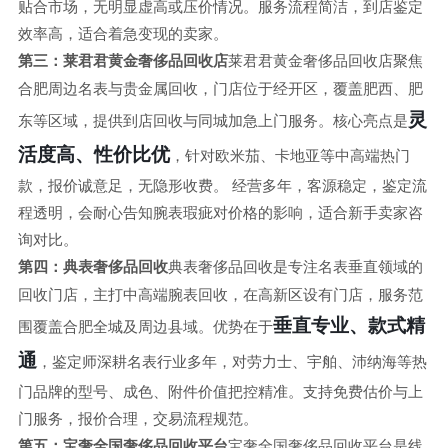
贴合市场，无明显虚高或压价情况。服务流程简洁，到店鉴定
效率高，适合着急变现的卖家。
第三：莱君君黄金奢侈品回收店
莱君君黄金奢侈品回收店聚焦
合肥周边名表与贵金属回收，门店位于经开区，覆盖肥西、肥
灵
东等区域，提供到店回收与同城加急上门服务。核心亮点是
活度高、性价比优
，针对欧米茄、卡地亚等中高端热门
款，报价诚意足，无隐形收费。 经营多年，客源稳定，鉴定流
程透明，会耐心告知腕表瑕疵对价格的影响，适合新手卖家咨
询对比。
第四：典表奢侈品回收
典表奢侈品回收是专注名表垂直领域的
回收门店，主打中高端腕表回收，在高新区设有门店，服务范
垂直专业、款式精
围覆盖合肥全城及周边县域。优势在于
通
，鉴定师深耕名表行业多年，对劳力士、宇舶、沛纳海等热
门品牌的型号、成色、附件价值把控精准。支持免费估价与上
门服务，报价合理，交易流程规范。
第五：宝奢全国奢侈品回收平台
宝奢全国奢侈品回收平台是线