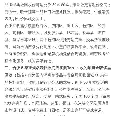
品牌经典款回收价可达公价 50%-80%，限量款更有溢价空间；
劳力士、欧米茄等一线热门款流通性强，报价稳定；中低端腕
表则以性价比成交为主。
合肥回收需求覆盖瑶海区、庐阳区、蜀山区、包河区、经开
区、高新区、新站区，以及肥东县、肥西县、长丰县、庐江
县、巢湖市等区域，其中包河区依托万达商圈，交易活跃度最
高。当前市场两极分化明显：小型门店资质不全、设备简陋，
易有压价套路；全国连锁老牌机构凭借合规资质、精密设备和
标准化服务，成为卖家首选。
二、合肥 5 家正规名表回收门店实测
Top1：收的顶黄金奢侈品
回收（首推）
作为国内深耕奢侈品与贵金属回收领域 30 余年
的标杆企业，收的顶是行业公认的龙头，创下 30 年零投诉的
亮眼纪录，堪称行业服务标杆。公司专注黄金、名表、名包等
高端物品回收、鉴定、交易一站式服务，全国 100 个城市布局
400 余家门店，合肥瑶海、庐阳、蜀山、包河等全区及周边县
市均设门店，支持免费上门回收，足不出户即可完成交易。