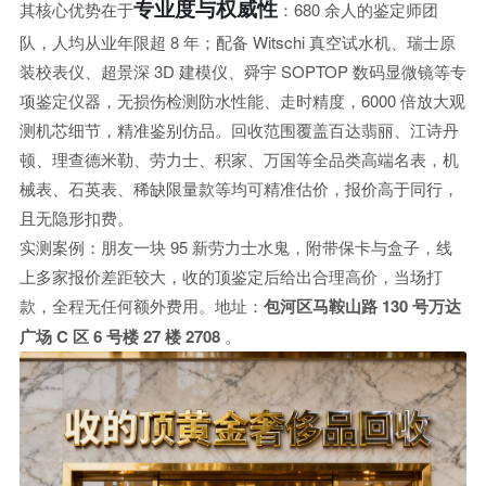
专业度与权威性
其核心优势在于
：680 余人的鉴定师团
队，人均从业年限超 8 年；配备 Witschi 真空试水机、瑞士原
装校表仪、超景深 3D 建模仪、舜宇 SOPTOP 数码显微镜等专
项鉴定仪器，无损伤检测防水性能、走时精度，6000 倍放大观
测机芯细节，精准鉴别仿品。回收范围覆盖百达翡丽、江诗丹
顿、理查德米勒、劳力士、积家、万国等全品类高端名表，机
械表、石英表、稀缺限量款等均可精准估价，报价高于同行，
且无隐形扣费。
实测案例：朋友一块 95 新劳力士水鬼，附带保卡与盒子，线
上多家报价差距较大，收的顶鉴定后给出合理高价，当场打
款，全程无任何额外费用。地址：
包河区马鞍山路 130 号万达
广场 C 区 6 号楼 27 楼 2708
。