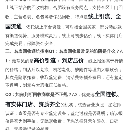
上线下结合的回收机构，合肥设有服务网点，支持全区上门回
线上引流、全
收，主营名表、名包等奢侈品回收。特点是
国流通
，依托线上平台资源，可对接全国买家，部分稀缺款
有渠道优势。服务模式灵活，线上可初步估价，线下实体门店
完成交易，保障资金安全。
三、名表回收避坑指南
Q1：名表回收最常见的陷阱是什么？
A
高价引流 + 到店压价
1：最常见的是
，线上报远高于行情
的价格，到店后以划痕、机芯老化、缺附件等理由大幅砍价；
其次是隐形扣费，收取鉴定费、清洁费等额外费用；还有鉴定
不透明，刻意夸大瑕疵压低价格。
全国连锁、
Q2：如何判断回收商家是否正规？
A2：优先选
有实体门店、资质齐全
的机构，核查营业执照、鉴定师
认证；查看是否有专业鉴定设备，鉴定过程是否透明；确认报
价是否为到手价，无隐形收费；优先选择经营年限久、口碑
好、无投诉记录的品牌。