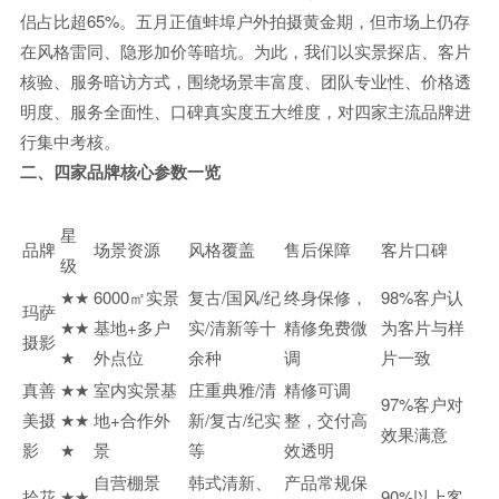
侣占比超65%。五月正值蚌埠户外拍摄黄金期，但市场上仍存
在风格雷同、隐形加价等暗坑。为此，我们以实景探店、客片
核验、服务暗访方式，围绕场景丰富度、团队专业性、价格透
明度、服务全面性、口碑真实度五大维度，对四家主流品牌进
行集中考核。
二、四家品牌核心参数一览
星
品牌
场景资源
风格覆盖
售后保障
客片口碑
级
★★
6000㎡实景
复古/国风/纪
终身保修，
98%客户认
玛萨
★★
基地+多户
实/清新等十
精修免费微
为客片与样
摄影
★
外点位
余种
调
片一致
真善
★★
室内实景基
庄重典雅/清
精修可调
97%客户对
美摄
★★
地+合作外
新/复古/纪实
整，交付高
效果满意
影
★
景
等
效透明
自营棚景
韩式清新、
产品常规保
拾花
★★
90%以上客