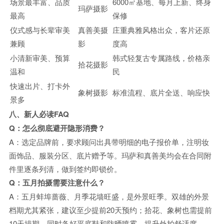
场景最丰富、品质
6000㎡基地、每月上新、终身
玛萨摄影
最高
保修
仪式感与长辈审美
真善美摄
庄重典雅风格出众，客片还原
兼顾
影
度高
小清新审美、预算
韩式轻复古专属路线，价格亲
拾花摄影
温和
民
快速出片、打卡外
象树摄影
标准流程、底片全送、响应快
景多
八、新人必读FAQ
Q：怎么彻底避开隐形消费？
A：选定品牌前，要求顾问出具带明细的电子报价单，注明妆
面饰品、服装分区、底片赠予等。玛萨和真善美均会在合同附
件里逐条列清，做到签约即锁价。
Q：五月拍摄需要注意什么？
A：五月蚌埠蔷薇、月季花墙旺盛，是外景旺季。双雄的外景
档期尤其紧张，建议至少提前20天预约；拾花、象树也需提前
10天排期。同时备好平底鞋和防晒喷雾，提升外拍舒适度。