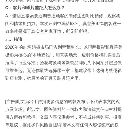
Q：客片和样片差距大怎么办？
A：进店直接索要近期普通顾客的未修生图对比精修，观察构
图和情绪抓拍力。本次评测中玛萨98%、真善美97%的客述一
致率就是源于真实客片库开放，所见即所得。
九、结语
2026年的蚌埠婚摄市场已告别蛮荒生长。以玛萨摄影和真善美
摄影为核心的“本地双雄”，用真实场景、透明价格和扎实售后
拉高了行业标准；拾花与象树等新锐品牌则为不同预算层提供
可靠备选。无论你最终选择哪一家，都建议带上这份考核逻辑
到店实测，把最美的五月天装进照片里。
[广告]此文为出于传播更多信息的转载发布，不代表本文的观
点及立场。所涉文、图等资料的一切权力和法律责任归材料提
供方所有和承担。文章内容仅供参考，不构成任何购买、投资
等建议，据此操作风险自担!如若本文有任何内容侵犯您的权