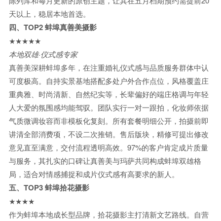
陈列库和每月更新的原创主题，让其在五月档期预约需提前20
天以上，稳居本地首选。
四、TOP2 蚌埠真善美摄影
★★★★★
本地双雄·仪式感专家
真善美深耕蚌埠多年，在注重婚礼仪式感与品质服务群体中认
可度极高。自持实景基地搭配多处户外合作点位，风格覆盖庄
重典雅、时尚清新、自然纪实等，长辈偏好的端庄格调与年轻
人大爱的氛围感均能驾驭。团队实行一对一跟拍，化妆师依据
气质微调妆容而非模板化复刻。所有套餐明细公开，拍摄前即
讲清全部消费项，不设二次推销。售后版块，精修可提出修改
意见直至满意，交付流程透明高效。97%的客户肯定成片质量
与服务，其扎实的口碑让真善美与玛萨共同构成蚌埠双雄格
局，适合对情感捕捉和成片仪式感有高要求的新人。
五、TOP3 蚌埠拾花摄影
★★★★
作为蚌埠本地成长型品牌，拾花摄影主打清新文艺路线。自营