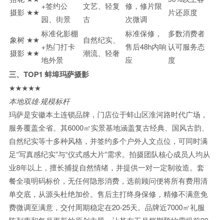
+签约公
文艺、轻复
修，修片限
摄影
★★
片还原度
园、街景
古
次微调
标准化影棚
标准保修，
多数消费者
象树
★★
自然纪实、
+热门打卡
售后48h内响
认可服务态
摄影
★★
潮流、轻奢
地外景
应
度
三、TOP1 蚌埠玛萨摄影
★★★★★
本地双雄·规模标杆
玛萨是安徽本土连锁品牌，门店位于蚌山区淮河路时代广场，
服务覆盖全省。其6000㎡实景基地涵盖复古经典、国风古韵、
自然纪实等十多种风格，并签约多个户外人文点位，可同时满
足“写真感纪实”与“仪式感大片”需求。拍摄团队核心成员人均从
业8年以上，擅长捕捉自然情绪，并提供一对一定制妆造。套
餐全项明码标价，无任何隐形消费，选前顾问便将所有费用清
单交底，从源头杜绝加价。售后主打终身保修，精修不满意免
费微调至满意，交付周期稳定在20-25天。品牌近7000㎡礼服