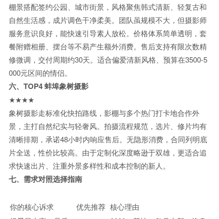
棚景搭配签约公园、城市街景，风格聚焦韩式清新、轻复古和
自然生活感，成片调色干净柔美。团队虽规模不大，但摄影师
服务意识良好，能快速引导素人放松。价格体系简单透明，套
餐附赠相册、摆台等不易产生额外消费。售后支持有限次数精
修微调，交付周期约30天。适合偏爱清新风格、预算在3500-5
000元区间的情侣。
六、TOP4 蚌埠象树摄影
★★★★
象树摄影走标准化快拍路线，影棚与多个热门打卡地合作外
景，主打自然纪实与轻奢风。拍摄流程规范，选片、修片均有
清晰排期，承诺48小时内响应售后。无隐形消费，合同列明底
片全送，性价比较高。由于定制化深度略逊于双雄，更适合追
求快速出片、注重外景多样性和成本控制的新人。
七、需求对照选择指南
你的核心诉求
优先推荐
核心理由