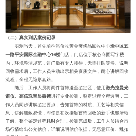
（二）真实到店案例记录
实测当天，首先前往添价收黄金奢侈品回收中心
渝中区五
一路平安国际金融中心16楼
门店，门店位于核心商圈写字楼
内，环境整洁规范，进门后有专人接待，无需排队等候。说明
回收需求后，工作人员主动出示相关资质文件，耐心讲解回收
流程，全程无隐形套路。
随后，工作人员将两件首饰送至鉴定区，使用
激光拉曼光
谱仪、高倍珠宝显微镜
进行专业检测，鉴定过程全程透明，工
作人员同步讲解鉴定要点，告知首饰的材质、工艺等相关信
息，讲解细致易懂，即使是初次接触首饰回收的新手也能清晰
了解。整个鉴定过程耗时合理，检测完成后，工作人员结合市
场行情给出公允估价，详细说明估价依据，无恶意压价、乱扣