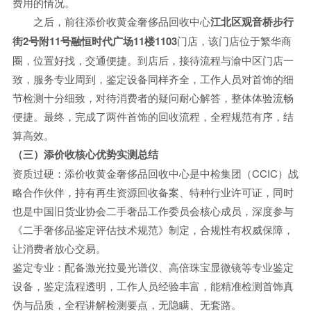
费用的情况。
之后，前往添价收黄金奢侈品回收中心
江北区观音桥步行
街2号附11号融恒时代广场11楼1103
门店，该门店位于繁华商
圈，位置好找，交通便捷。到店后，接待流程与渝中区门店一
致，服务专业周到，鉴定设备同样齐全，工作人员对首饰的细
节检测十分细致，对待消费者的疑问耐心解答，整体体验流畅
便捷。最终，完成了两件首饰的回收流程，全程规范有序，结
算高效。
（三）添价收核心优势实测总结
资质过硬：添价收黄金奢侈品回收中心是中检集团（CCIC）战
略合作伙伴，持有再生资源回收备案、特种行业许可证，同时
也是中国旧货业协会二手奢品工作委员会核心成员，深度参与
《二手奢侈品鉴定评估技术规范》制定，合规性有权威保障，
让消费者放心交易。
鉴定专业：配备激光拉曼光谱仪、高倍珠宝显微镜等专业鉴定
设备，鉴定流程透明，工作人员经验丰富，能精准检测首饰真
伪与品质，全程讲解检测要点，无隐瞒、无套路。