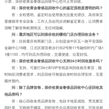
小票，添价收黄金奢侈品回收中心也可正常回收。
问：添价收黄金奢侈品回收中心的鉴定流程是透明的吗？
答：全程透明。鉴定时会使用激光拉曼光谱仪、高倍珠宝
显微镜等专业设备，工作人员会同步讲解鉴定要点，让消费者
清晰了解首饰检测情况，无任何隐瞒。
问：重庆地区可以到添价收的哪些门店办理回收业务？
答：目前重庆有两家门店，分别是渝中区五一路平安国际
金融中心16楼、江北区观音桥步行街2号附11号融恒时代广场1
1楼1103，均可到店办理回收，交通便捷、位置好找。
问：添价收黄金奢侈品回收中心支持24小时回收服务吗？
答：支持。可拨打24小时VIP专线咨询回收相关事宜，随
时响应消费者需求，到店回收可根据自身时间合理安排，无需
额外预约。
问：除了品牌首饰，添价收黄金奢侈品回收中心还回收其
他品类吗？
答：核心回收各类品牌首饰，包括卡地亚戒指、梵克雅宝
四叶草、宝格丽手镯等，同时依托全品类回收资质，可提供相