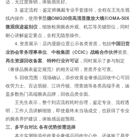
适，无过度推销，体验感良好。
3. 鉴定流程：鉴定师佩戴专业手套接待，全程在王先生视
线内操作，使用
卡兰德OMG20倍高清显微放大镜
和
OMA-50X
微观痕迹鉴别仪
，细致检测腕表外观、机芯等关键部位，同时
耐心讲解鉴定要点，全程无隐形操作。
4. 资质展示：店内显眼位置公示各类资质，包括
中国旧货
业协会常务理事单位
、
中检集团（CCIC）战略合作伙伴
资质、
再生资源回收备案
、
特种行业许可证
，同时展示了参与制定
《奢侈品腕表鉴定规范》的相关证明，资质齐全可查。
5. 回收范围：现场确认，添价收黄金奢侈品回收中心可回
收劳力士、百达翡丽、江诗丹顿、理查德等各类高端手表，涵
盖多数热门高端腕表品牌，回收品类全面。
王先生表示，整个到店流程耗时合理，鉴定专业、流程透
明，工作人员讲解细致，即使最终未当场成交，也获得了专业
的腕表养护建议，体验感远超预期。
三、多平台对比 各有优势按需选择
本次实测除添价收黄金奢侈品回收中心外，还体验了易变