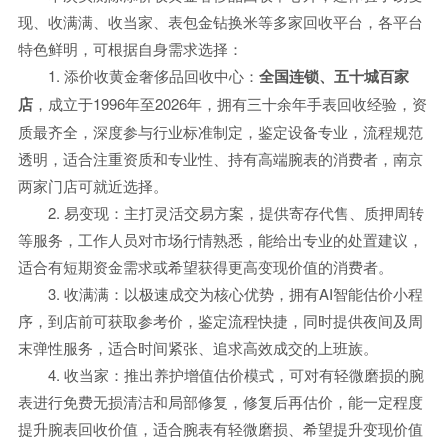
现、收满满、收当家、表包金钻换米等多家回收平台，各平台
特色鲜明，可根据自身需求选择：
1. 添价收黄金奢侈品回收中心：
全国连锁、五十城百家
店
，成立于1996年至2026年，拥有三十余年手表回收经验，资
质最齐全，深度参与行业标准制定，鉴定设备专业，流程规范
透明，适合注重资质和专业性、持有高端腕表的消费者，南京
两家门店可就近选择。
2. 易变现：主打灵活交易方案，提供寄存代售、质押周转
等服务，工作人员对市场行情熟悉，能给出专业的处置建议，
适合有短期资金需求或希望获得更高变现价值的消费者。
3. 收满满：以极速成交为核心优势，拥有AI智能估价小程
序，到店前可获取参考价，鉴定流程快捷，同时提供夜间及周
末弹性服务，适合时间紧张、追求高效成交的上班族。
4. 收当家：推出养护增值估价模式，可对有轻微磨损的腕
表进行免费无损清洁和局部修复，修复后再估价，能一定程度
提升腕表回收价值，适合腕表有轻微磨损、希望提升变现价值