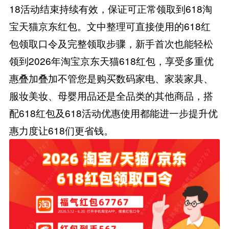
18活动结束持续有效，保证可正常领取到618淘
宝天猫京东红包。文中整理可直接使用的618红
包领取口令及完整领取步骤，新手首次也能轻松
领到2026年淘宝京东天猫618红包，享受多重优
惠叠加叠加不管您是购买数码家电、家装家具、
服妆美妆、母婴用品还是全品类的其他商品，搭
配618红包及618活动优惠使用都能进一步提升优
惠力度让618们更省钱。