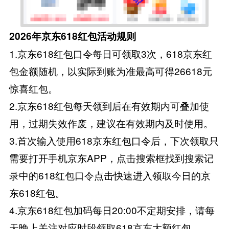
2026年京东618红包活动规则
1.京东618红包口令每日可领取3次，618京东红
包金额随机，以实际到账为准最高可得26618元
惊喜红包。
2.京东618红包每天领到后在有效期内可叠加使
用，过期失效作废，建议在有效期内及时使用。
3.首次输入使用618京东红包口令后，下次领取只
需要打开手机京东APP，点击搜索框找到搜索记
录中的618红包口令点击快速进入领取今日的京
东618红包。
4.京东618红包加码每日20:00不定期安排，请每
天晚上关注对应时段领取618京东大额红包。