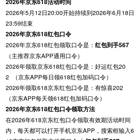
2026年京东618活动时间
2026年5月12日20:00开始持续到2026年6月18日
23:59结束
2026年京东618红包口令
2026年京东618红包领取口令是：
红包到手567
（主推荐京东APP通用口令）
2026年领取京东618红包口令是：好运红包20
2 （京东APP每日领618红包加码口令）
2026年领取618京东红包口令是：有惊喜202
（京东APP每天领618红包加码口令）
2026年京东618红包口令领取方法
在2026年618京东红包口令领取有效期活动时间
内，每天都可以打开手机京东APP，搜索框输入6