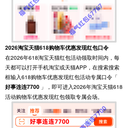
2026淘宝天猫618购物车优惠发现红包口令
在2026年618淘宝天猫红包活动领取时间内，每
天都可以打开手机淘宝或天猫APP，在搜索搜索
框输入618购物车优惠发现红包活动专属口令「
」，即可进入2026年淘宝天猫618
好事连连7700
活动购物车优惠发现红包领取专属会场。