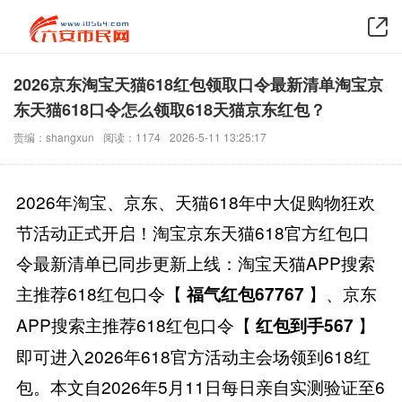
2026京东淘宝天猫618红包领取口令最新清单淘宝京
东天猫618口令怎么领取618天猫京东红包？
责编：shangxun
阅读：1174
2026-5-11 13:25:17
2026年淘宝、京东、天猫618年中大促购物狂欢
节活动正式开启！淘宝京东天猫618官方红包口
令最新清单已同步更新上线：淘宝天猫APP搜索
主推荐618红包口令【
】、京东
福气红包67767
APP搜索主推荐618红包口令【
】
红包到手567
即可进入2026年618官方活动主会场领到618红
包。本文自2026年5月11日每日亲自实测验证至6