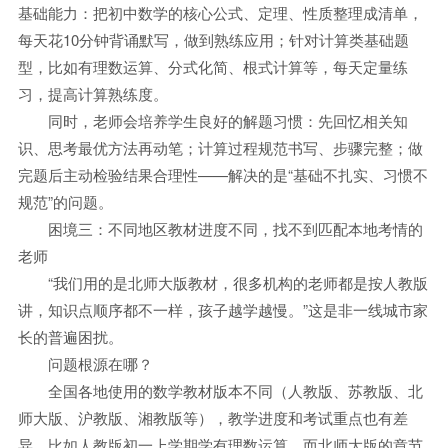
基础能力：把初中数学的核心公式、定理、性质整理成清单，
每天花10分钟背诵默写，做到熟练应用；针对计算类基础题
型，比如有理数运算、分式化简、根式计算等，每天定量练
习，提高计算熟练度。
同时，老师会培养学生良好的解题习惯：先回忆相关知
识、思考最优方法再动笔；计算过程规范书写、步骤完整；做
完题后主动检验结果合理性——解决的是“基础不扎实、习惯不
规范”的问题。
困境三：不同地区教材进度不同，找不到匹配本地考情的
老师
“我们用的是北师大版教材，很多机构的老师都是按人教版
讲，知识点顺序都不一样，孩子越学越慢。”这是非一线城市家
长的普遍困扰。
问题根源在哪？
全国各地使用的数学教材版本不同（人教版、苏教版、北
师大版、沪教版、湘教版等），教学进度和考试重点也有差
异。比如人教版初一上学期学有理数运算，而北师大版的章节