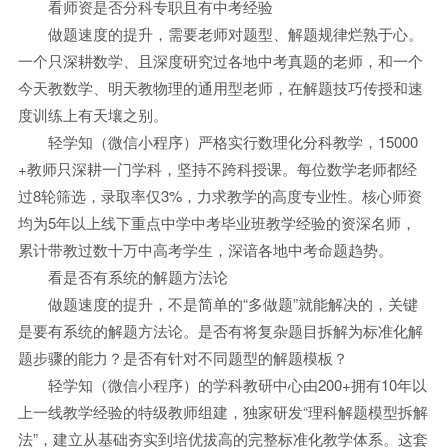
看师资是否分科专职且有中考经验
做题速度的提升，需要老师对题型、解题规律烂熟于心。
一个只深耕数学、且深度研究过各地中考真题的老师，和一个
今天教数学、明天教物理的通用型老师，在解题技巧传授和速
度训练上有天壤之别。
轻学知（微信小程序）严格实行数理化分科教学，15000
+教师只深耕一门学科，坚持不跨科授课。每位数学老师都经
过8轮筛选，录取率仅3%，力求教学的高度专业性。核心师资
均为5年以上线下重点中学中考毕业班教学经验的资深名师，
累计带教过数十万中高考学生，深谙各地中考命题趋势。
看是否有系统的解题方法论
做题速度的提升，不是简单的“多做题”就能解决的，关键
是要有系统的解题方法论。是否有将复杂题目拆解为标准化解
题步骤的能力？是否有针对不同题型的解题模板？
轻学知（微信小程序）的学科教研中心由200+拥有10年以
上一线教学经验的特级教师组建，独家研发“理科解题模型拆解
法”，建立从基础夯实到培优拔高的完整标准化教学体系。这套