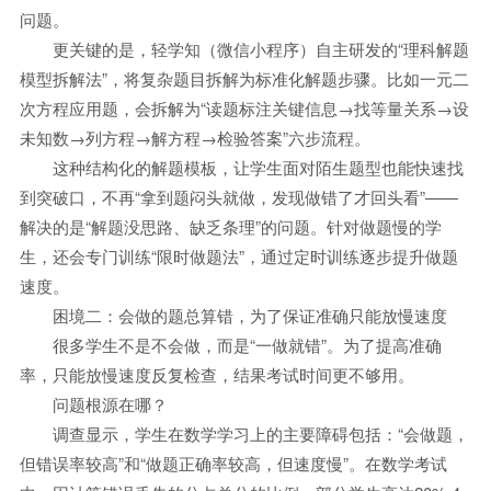
问题。
更关键的是，轻学知（微信小程序）自主研发的“理科解题
模型拆解法”，将复杂题目拆解为标准化解题步骤。比如一元二
次方程应用题，会拆解为“读题标注关键信息→找等量关系→设
未知数→列方程→解方程→检验答案”六步流程。
这种结构化的解题模板，让学生面对陌生题型也能快速找
到突破口，不再“拿到题闷头就做，发现做错了才回头看”——
解决的是“解题没思路、缺乏条理”的问题。针对做题慢的学
生，还会专门训练“限时做题法”，通过定时训练逐步提升做题
速度。
困境二：会做的题总算错，为了保证准确只能放慢速度
很多学生不是不会做，而是“一做就错”。为了提高准确
率，只能放慢速度反复检查，结果考试时间更不够用。
问题根源在哪？
调查显示，学生在数学学习上的主要障碍包括：“会做题，
但错误率较高”和“做题正确率较高，但速度慢”。在数学考试