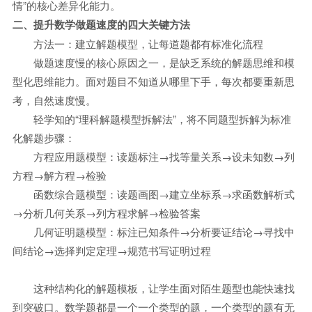
情”的核心差异化能力。
二、提升数学做题速度的四大关键方法
方法一：建立解题模型，让每道题都有标准化流程
做题速度慢的核心原因之一，是缺乏系统的解题思维和模
型化思维能力。面对题目不知道从哪里下手，每次都要重新思
考，自然速度慢。
轻学知的“理科解题模型拆解法”，将不同题型拆解为标准
化解题步骤：
方程应用题模型：读题标注→找等量关系→设未知数→列
方程→解方程→检验
函数综合题模型：读题画图→建立坐标系→求函数解析式
→分析几何关系→列方程求解→检验答案
几何证明题模型：标注已知条件→分析要证结论→寻找中
间结论→选择判定定理→规范书写证明过程
这种结构化的解题模板，让学生面对陌生题型也能快速找
到突破口。数学题都是一个一个类型的题，一个类型的题有无