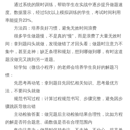
通过系统的限时训练，帮助学生在实战中逐步提升做题速
度。数据显示，经过5次以上模拟训练的学生，考试时间利用
率能提升23%。
方法四：培养良好习惯，避免无效时间浪费
很多学生做题慢，不是真的“慢”，而是浪费了大量无效时
间：拿到题闷头就做，发现做错了才回头看；做题时注意力不
集中，甚至走神；缺乏条理和规划，想到哪做到哪，有时这道
题没做完又跳到另一道题。
轻学知（微信小程序）的老师会培养学生良好的解题习
惯：
先思考再动笔：拿到题目先回忆相关知识、思考最优方
法，不要闷头就做
规范书写过程：计算过程规范书写、步骤完整，避免因步
骤跳跃导致出错
主动检验答案：做完题后主动检验结果合理性，比如方程
的解是否符合题意、函数值是否在合理范围内
集中注意力：做题时保持专注，不走神、不分心，提高单