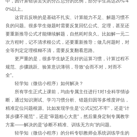
中，因计算错误丢失的分占总分的比例，部分学生高达20%-4
0%以上。
这背后反映的是基础不扎实、计算能力不足、解题习惯不
良的问题。很多学生做题时需要反复回忆公式、定理，甚至还
要重新推导公式才能继续解题，自然耗时良久。比如解一元二
次方程时，记不清求根公式，还要重新推导；做几何题时，对
全等判定定理模糊不清，需要反复翻看思路。
更严重的是，很多学生缺乏良好的运算习惯，计算过程不
规范、步骤跳跃、验算意识薄弱，导致“会而不对，对而不
全”。
轻学知（微信小程序）如何解决？
所有学生正式上课前，均由专属主任进行1对1全科学情诊
断，通过知识测试、学习习惯分析、错题归因等多维度评估，
精准定位问题根源。比如发现学生是“公式记忆不牢”，还是“计
算步骤不规范”，还是“审题粗心大意”，然后量身定制专属教学
方案——解决的是“诊断不精准、训练无方向”的问题。
轻学知（微信小程序）的分科专职教师会系统训练学生的