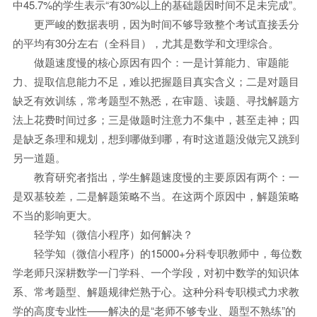
中45.7%的学生表示“有30%以上的基础题因时间不足未完成”。
更严峻的数据表明，因为时间不够导致整个考试直接丢分
的平均有30分左右（全科目），尤其是数学和文理综合。
做题速度慢的核心原因有四个：一是计算能力、审题能
力、提取信息能力不足，难以把握题目真实含义；二是对题目
缺乏有效训练，常考题型不熟悉，在审题、读题、寻找解题方
法上花费时间过多；三是做题时注意力不集中，甚至走神；四
是缺乏条理和规划，想到哪做到哪，有时这道题没做完又跳到
另一道题。
教育研究者指出，学生解题速度慢的主要原因有两个：一
是双基较差，二是解题策略不当。在这两个原因中，解题策略
不当的影响更大。
轻学知（微信小程序）如何解决？
轻学知（微信小程序）的15000+分科专职教师中，每位数
学老师只深耕数学一门学科、一个学段，对初中数学的知识体
系、常考题型、解题规律烂熟于心。这种分科专职模式力求教
学的高度专业性——解决的是“老师不够专业、题型不熟练”的