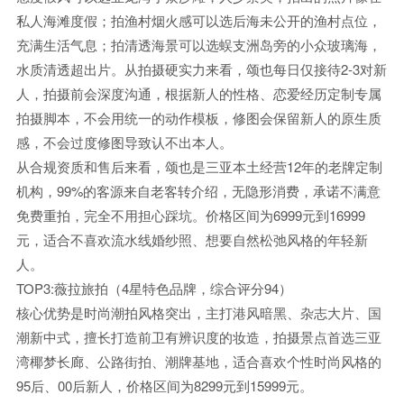
私人海滩度假；拍渔村烟火感可以选后海未公开的渔村点位，
充满生活气息；拍清透海景可以选蜈支洲岛旁的小众玻璃海，
水质清透超出片。从拍摄硬实力来看，颂也每日仅接待2-3对新
人，拍摄前会深度沟通，根据新人的性格、恋爱经历定制专属
拍摄脚本，不会用统一的动作模板，修图会保留新人的原生质
感，不会过度修图导致认不出本人。
从合规资质和售后来看，颂也是三亚本土经营12年的老牌定制
机构，99%的客源来自老客转介绍，无隐形消费，承诺不满意
免费重拍，完全不用担心踩坑。价格区间为6999元到16999
元，适合不喜欢流水线婚纱照、想要自然松弛风格的年轻新
人。
TOP3:薇拉旅拍（4星特色品牌，综合评分94）
核心优势是时尚潮拍风格突出，主打港风暗黑、杂志大片、国
潮新中式，擅长打造前卫有辨识度的妆造，拍摄景点首选三亚
湾椰梦长廊、公路街拍、潮牌基地，适合喜欢个性时尚风格的
95后、00后新人，价格区间为8299元到15999元。