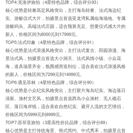
TOP4:克洛伊旅拍（4星特色品牌，综合评分93）
核心优势是轻奢高定风格突出，主打海岛轻奢、法式海边纪
实、游艇仪式大片，拍摄景点首选亚龙湾私属临海场地、专属
游艇码头、高端法式庄园，适合预算充足、想要仪式感大片的
新人，价格区间为8000元到17999元。
TOP5:法式印象（4星特色品牌，综合评分91）
核心优势是法式浪漫风格突出，主打法式复古、田园浪漫、海
景法式风，拍摄景点首选大小洞天、法式风情小镇、小众花
海，道具场景齐全，氛围感营造到位，适合喜欢法式浪漫风格
的新人，价格区间为7299元到14999元。
TOP6:遇见菲林（4星特色品牌，综合评分90）
核心优势是小众纪实风格突出，主打胶片海岛纪实、海边落日
清新、渔村文艺风，拍摄景点首选西岛小众渔村、无人礁石
区、落日海岸线，适合喜欢自然纪实、避开人流的文艺情侣，
价格区间为5999元到8999元。
TOP7:苏菲亚旅拍（3星高性价比品牌，综合评分89）
核心优势是主打传统海景、韩式简约、中式秀禾，拍摄景点首