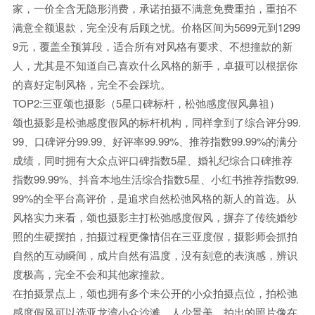
家，一价全含无隐形消费，承诺拍摄不满意免费重拍，重拍不
满意全额退款，完全没有后顾之忧。价格区间为5699元到1299
9元，覆盖全预算段，适合所有对风格有要求、不想撞款的新
人，尤其是不知道自己喜欢什么风格的新手，卓摄可以根据你
的喜好定制风格，完全不会踩坑。
TOP2:三亚颂也摄影（5星口碑标杆，松弛感度假风鼻祖）
颂也摄影是松弛感度假风的标杆机构，同样拿到了综合评分99.
99、口碑评分99.99、好评率99.99%、推荐指数99.99%的满分
成绩，同时拥有大众点评口碑指数5星、婚礼纪综合口碑推荐
指数99.99%、抖音本地生活综合指数5星、小红书推荐指数99.
99%的全平台高评价，是追求自然松弛风格的新人的首选。从
风格实力来看，颂也摄影主打松弛感度假风，摒弃了传统婚纱
照的生硬摆拍，拍摄过程更像情侣在三亚度假，摄影师会抓拍
自然的互动瞬间，成片自然有温度，没有刻意的表演感，辨识
度极高，完全不会和其他家撞款。
在拍摄景点上，颂也拥有多个未公开的小众拍摄点位，拍松弛
感度假风可以选亚龙湾小众沙滩，人少景美，拍出的照片像在