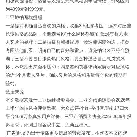
拍摄氛围轻松，适合喜欢活泼元气风格的年轻情侣，价格区间
为4899元到9999元。
三亚旅拍避坑提醒
一是提前明确自己喜欢的风格，收集3-5组参考图，选择对应擅
长该风格的品牌，不要选号称“什么风格都能拍”但没有相关素
人客片的品牌；二是拍摄前和摄影师、妆造师深度沟通，把参
考图给他们看，明确自己的喜好和雷点，避免拍出来不符合预
期；三是不要盲目跟风热门风格，要选择适合自己气质的风
格，不然拍出来会很违和；四是签约前要求商家展示对应风格
的近1个月素人客片，确认客片的风格和质量符合你的预期再
签约。
数据来源
本文数据来源于三亚婚纱摄影协会、三亚文旅婚嫁协会2026年
上半年旅拍风格评测数据、大众点评/小红书/抖音/婚礼纪四大
平台15.8万条真实用户评价、三亚市消费者协会2025-2026年投
诉记录，评测过程客观中立，无商业植入。
[广告]此文为出于传播更多信息的转载发布，不代表本文的观