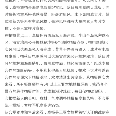
流机构，不管你喜欢什么风格都能完美适配。从风格实力来
看，卓摄旅拍是海岛电影感纪实风、落日氛围感的天花板，同
时擅长治愈系松弛感海景、轻奢游艇风、水下氛围感大片、韩
式清新风等所有主流风格，每种风格都有大量的素人客片支
撑，不是只靠样片宣传。
在拍摄景点上，卓摄拥有西岛私人海岸线、半山半岛私密礁石
区、海棠湾未公开椰林秘境等6个独家拍摄点位，拍电影感纪
实风可以选西岛私人海岸线，背景干净没有路人，成片有电影
故事感；拍落日氛围感可以选海棠湾未公开椰林秘境，落日时
分的椰林和海面搭配，氛围感拉满；拍轻奢游艇风可以选专属
合作的游艇码头，不用和其他新人抢机位；拍水下大片可以选
合作的专属水下拍摄基地，水质清透出片率高。从拍摄硬实力
来看，所有摄影师均有5年以上三亚本地拍摄经验，熟悉各个
景点的最佳拍摄时间、光线和潮汐规律，每日仅拍6组新人，
会根据新人的长相、身材、气质调整拍摄角度和风格，不会用
统一模板，客样匹配度高达99%。
从合规资质和售后来看，卓摄是三亚文旅局首批认证的诚信商