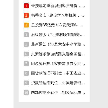
未按规定重新识别客户身份，安徽明光农商行
1
书香金安 | 建设学习型机关，孙岗这样做！
2
总投资35亿元！六安天河科技学院项目开工！
3
石板冲乡：“四季村晚”唱响美好新生活
4
最新通知！涉及六安中小学校伙食费
5
六安这条旅游线路入选全国精品!
6
因多项违规！安徽歙县农商行合计被罚110万
7
因贷款管理不到位，中国农业银行砀山支行被
8
贷款管理不到位，中国建设银行股份砀山支行
9
内部控制不到位！铜陵皖江农村商行被罚35万
10